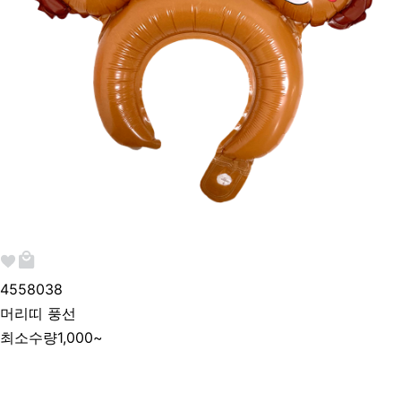
455803
8
머리띠 풍선
최소수량
1,000~