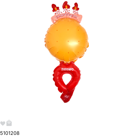
510120
8