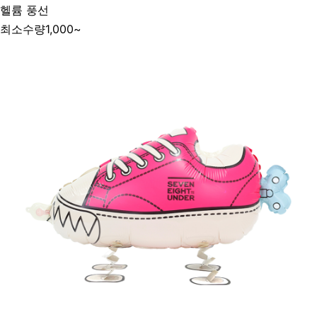
헬륨 풍선
최소수량
1,000~