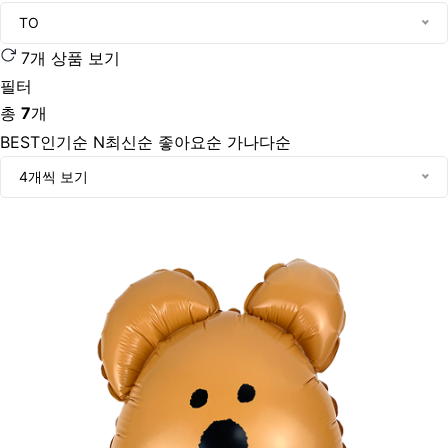
TO
7개 상품 보기
필터
총
7
개
BEST
인기순
N
최신순
좋아요순
가나다순
4개씩 보기