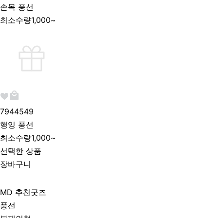
손목 풍선
최소수량
1,000~
794454
9
행잉 풍선
최소수량
1,000~
선택한 상품
장바구니
MD 추천굿즈
풍선