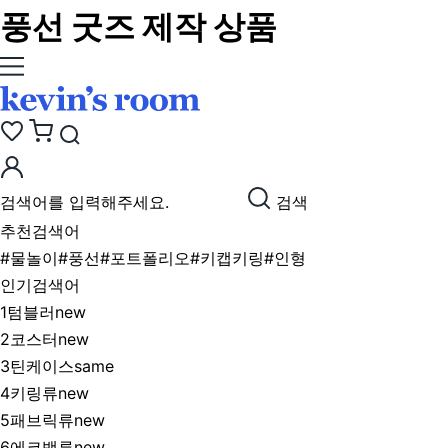
풍선 굿즈 제작 상품
검색
추천검색어
#물놀이
#풍선
#포트폴리오
#키캡키링
#인형
인기검색어
1
텀블러
new
2
코스터
new
3
틴케이스
same
4
키링류
new
5
패브릭류
new
6
에코백류
new