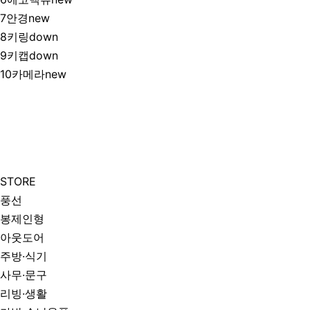
7
안경
new
8
키링
down
9
키캡
down
10
카메라
new
STORE
풍선
봉제인형
아웃도어
주방·식기
사무·문구
리빙·생활