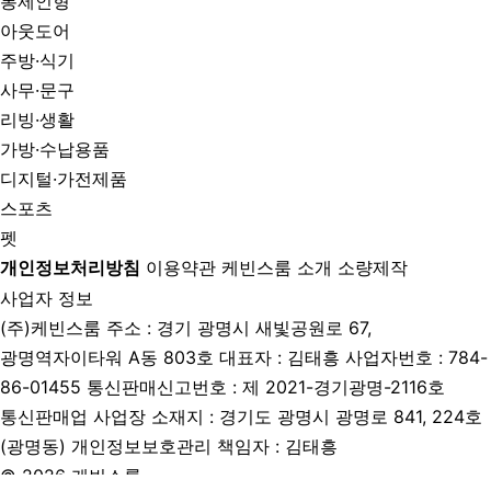
봉제인형
아웃도어
주방·식기
사무·문구
리빙·생활
가방·수납용품
디지털·가전제품
스포츠
펫
개인정보처리방침
이용약관
케빈스룸 소개
소량제작
사업자 정보
(주)케빈스룸
주소 : 경기 광명시 새빛공원로 67,
광명역자이타워 A동 803호
대표자 : 김태흥
사업자번호 : 784-
86-01455
통신판매신고번호 : 제 2021-경기광명-2116호
통신판매업 사업장 소재지 : 경기도 광명시 광명로 841, 224호
(광명동)
개인정보보호관리 책임자 : 김태흥
© 2026 케빈스룸.