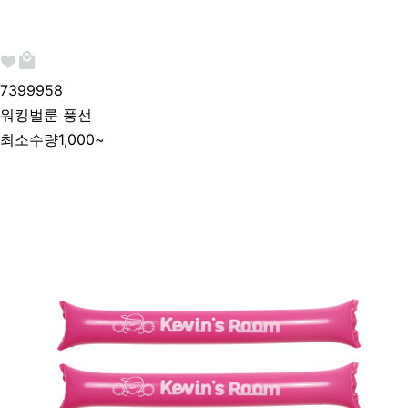
739995
8
워킹벌룬 풍선
최소수량
1,000~