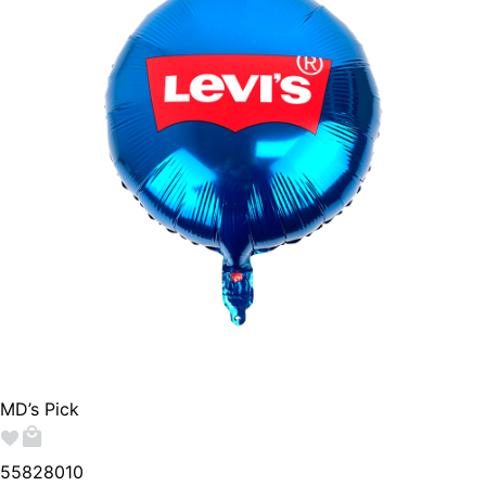
MD’s Pick
558280
10