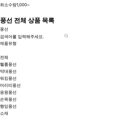
최소수량
1,000~
풍선 전체 상품 목록
풍선
제품유형
전체
헬륨풍선
막대풍선
워킹풍선
머리띠풍선
응원풍선
손목풍선
행잉풍선
소재