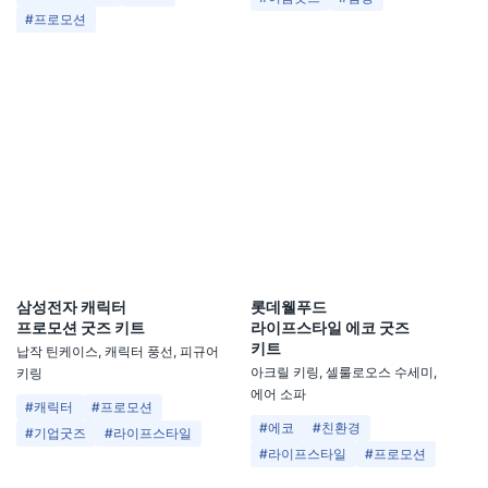
#프로모션
삼성전자 캐릭터
롯데웰푸드
프로모션 굿즈 키트
라이프스타일 에코 굿즈
키트
납작 틴케이스, 캐릭터 풍선, 피규어
아크릴 키링, 셀룰로오스 수세미,
키링
에어 소파
#캐릭터
#프로모션
#에코
#친환경
#기업굿즈
#라이프스타일
#라이프스타일
#프로모션