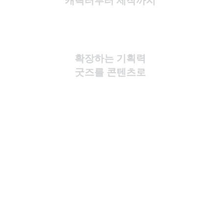
캐릭터부터 제작까지
확장하는 기획력
굿즈를 콘텐츠로
완성되는 품질 기준
디테일로
제작 시스템
견적요청
카톡 문의
소량 제작
나만의 캐릭터
처음부터 끝까지 책임지는