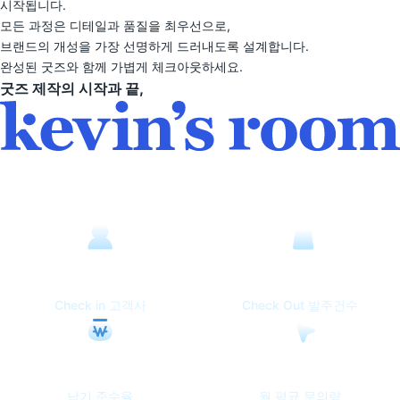
시작됩니다.
모든 과정은 디테일과 품질을 최우선으로,
브랜드의 개성을 가장 선명하게 드러내도록 설계합니다.
완성된 굿즈와 함께 가볍게 체크아웃하세요.
굿즈 제작의 시작과 끝,
무한한 가능성을 넘어
한계를 뛰어넘는 케빈스룸
2,149
2,363
+
+
명
건
Check in 고객사
Check Out 발주건수
95
955
+
%
건
납기 준수율
월 평균 문의량