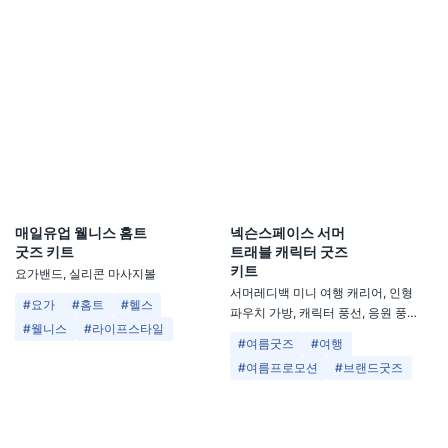
매일유업 웰니스 홈트
넥슨스페이스 서머
굿즈 키트
트래블 캐릭터 굿즈
키트
요가밴드, 실리콘 마사지볼
서머레디백 미니 여행 캐리어, 인형
#요가
#홈트
#헬스
파우치 가방, 캐릭터 풍선, 응원 풍선,
#웰니스
#라이프스타일
데일리 짐색, 키캡 키링
#여름굿즈
#여행
#여름프로모션
#브랜드굿즈