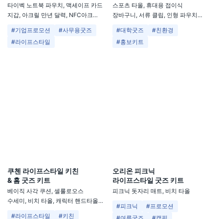
타이벡 노트북 파우치, 맥세이프 카드
스포츠 타올, 휴대용 접이식
지갑, 아크릴 만년 달력, NFC아크릴
장바구니, 서류 클립, 인형 파우치
키링
키링, 일회용 필름 카메라
#기업프로모션
#사무용굿즈
#대학굿즈
#친환경
#라이프스타일
#홍보키트
쿠첸 라이프스타일 키친
오리온 피크닉
& 홈 굿즈 키트
라이프스타일 굿즈 키트
베이직 사각 쿠션, 셀룰로오스
피크닉 돗자리 매트, 비치 타올
수세미, 비치 타올, 캐릭터 핸드타올,
#피크닉
#프로모션
극세사 인형 키링
#라이프스타일
#키친
#여름굿즈
#캠핑