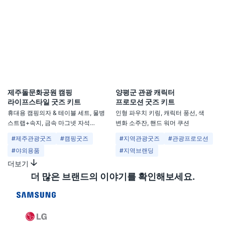
제주돌문화공원 캠핑
양평군 관광 캐릭터
라이프스타일 굿즈 키트
프로모션 굿즈 키트
휴대용 캠핑의자 & 테이블 세트, 물병
인형 파우치 키링, 캐릭터 풍선, 색
스트랩+속지, 금속 마그넷 자석
변화 소주잔, 핸드 워머 쿠션
+속지, PVC 스마트톡+헤더지,
#제주관광굿즈
#캠핑굿즈
#지역관광굿즈
#관광프로모션
피규어 키링+헤더지
#야외용품
#지역브랜딩
더보기
더 많은 브랜드의 이야기를 확인해보세요.