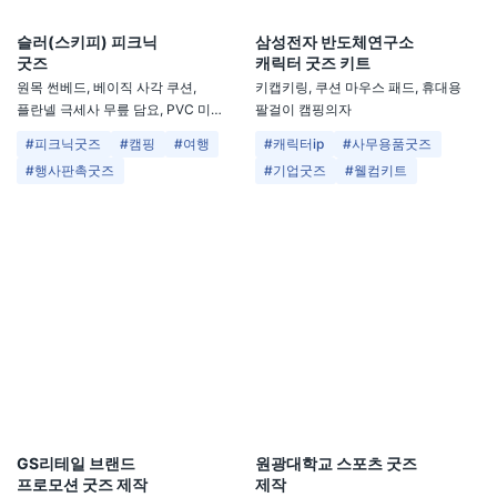
슬러(스키피) 피크닉
삼성전자 반도체연구소
굿즈
캐릭터 굿즈 키트
원목 썬베드, 베이직 사각 쿠션,
키캡키링, 쿠션 마우스 패드, 휴대용
플란넬 극세사 무릎 담요, PVC 미니
팔걸이 캠핑의자
파우치
#피크닉굿즈
#캠핑
#여행
#캐릭터ip
#사무용품굿즈
#행사판촉굿즈
#기업굿즈
#웰컴키트
GS리테일 브랜드
원광대학교 스포츠 굿즈
프로모션 굿즈 제작
제작