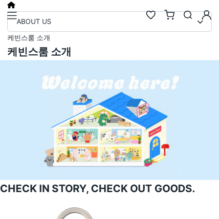
케빈스룸 소개 · 기업 판촉물 굿즈 
ABOUT US
케빈스룸 소개
케빈스룸 소개
검색
케빈스룸 소개
추천검색어
#물놀이
#풍선
#포트폴리오
#키캡키링
#인형
인기검색어
new
new
1
텀블러
6
에코백류
new
new
2
코스터
7
안경
same
down
3
틴케이스
8
키링
new
down
4
키링류
9
키캡
new
new
5
패브릭류
10
카메라
CHECK IN STORY,
CHECK OUT GOODS.