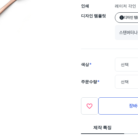
인쇄
레이저 각인
디자인 템플릿
디자인 템
스텐버터나ᄋ
색상
*
선택
주문수량
*
선택
장바
제작 특징