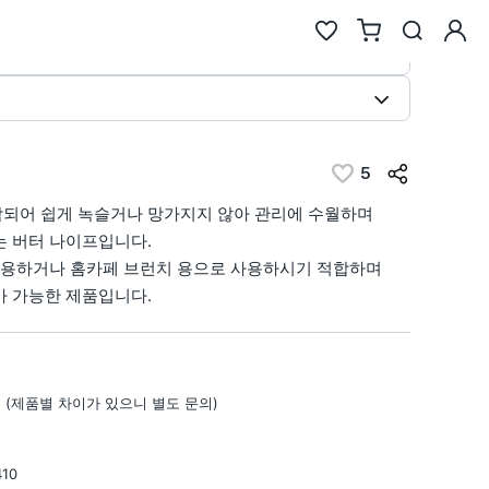
검색
5
추천검색어
작되어 쉽게 녹슬거나 망가지지 않아 관리에 수월하며
#물놀이
#풍선
#포트폴리오
#키캡키링
#인형
는 버터 나이프입니다.
인기검색어
 사용하거나 홈카페 브런치 용으로 사용하시기 적합하며
가 가능한 제품입니다.
new
new
텀블러
6
에코백류
new
new
2
코스터
7
안경
same
down
3
틴케이스
8
키링
new
down
4
키링류
9
키캡
일 (제품별 차이가 있으니 별도 문의)
new
new
5
패브릭류
10
카메라
10