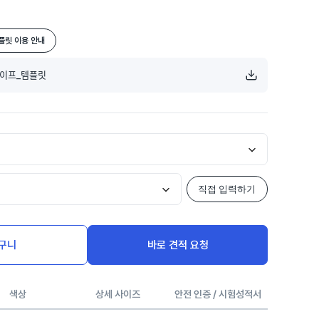
플릿 이용 안내
ᅵ프_템플릿
직접 입력하기
구니
바로 견적 요청
색상
상세 사이즈
안전 인증 / 시험성적서
사용시 