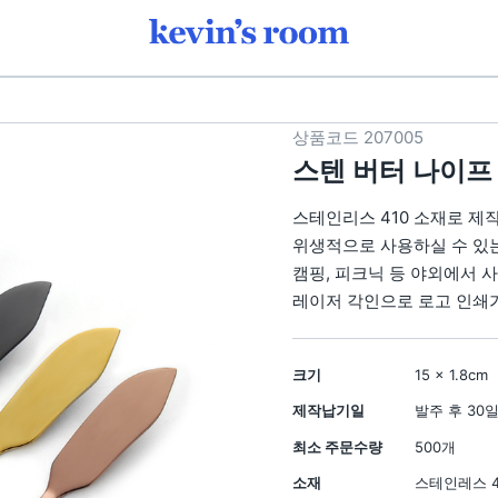
 주방·식기 판촉물 | 케빈스룸
상품코드
207005
스텐 버터 나이프
스테인리스 410 소재로 제
위생적으로 사용하실 수 있
캠핑, 피크닉 등 야외에서
레이저 각인으로 로고 인쇄
1
크기
15 × 1.8cm
제작납기일
발주 후 30
최소 주문수량
500개
소재
스테인레스 4