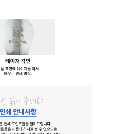
소량 제작
나만의
캐릭터