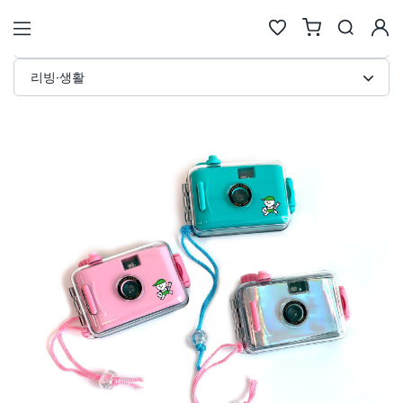
다회용 방수 카메라 커스텀 제작 · 
STORE
리빙·생활
검색
추천검색어
#물놀이
#풍선
#포트폴리오
#키캡키링
#인형
인기검색어
new
new
1
텀블러
6
에코백류
new
new
2
코스터
7
안경
same
down
3
틴케이스
8
키링
new
down
4
키링류
9
키캡
new
new
5
패브릭류
10
카메라