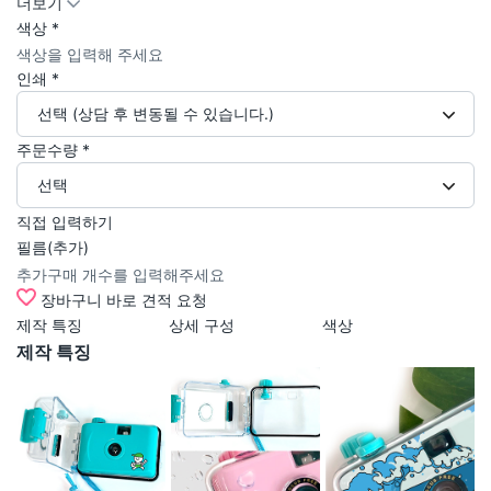
더보기
색상
*
인쇄
*
선택 (상담 후 변동될 수 있습니다.)
주문수량
*
선택
직접 입력하기
필름(추가)
장바구니
바로 견적 요청
제작 특징
상세 구성
색상
상
제작 특징