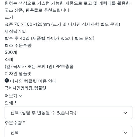
원하는 색상으로 커스텀 가능한 제품으로 로고 및 캐릭터를 활용한
굿즈 상품, 판촉물로 추천드립니다.
크기
표준 70 × 100~120mm (크기 및 디자인 상세사항 별도 문의)
제작납기일
발주 후 40일 (제품별 차이가 있으니 별도 문의)
최소 주문수량
500개
소재
(겉) 극세사 또는 모찌 (안) PP보충솜
디자인 템플릿
디자인 템플릿 이용 안내
극세사인형키링_템플릿
더보기
인쇄
*
선택 (상담 후 변동될 수 있습니다.)
주문수량
*
선택