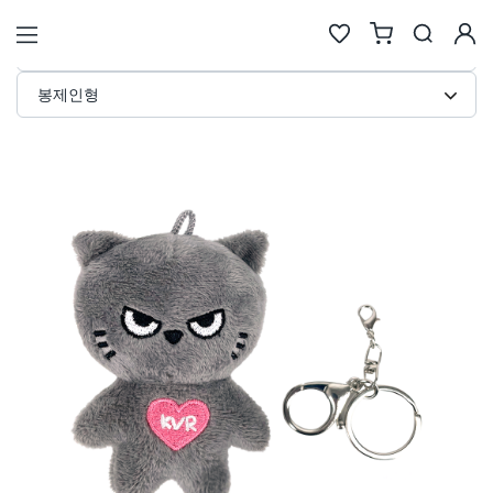
극세사 인형 키링 커스텀 제작 · 봉
STORE
봉제인형
검색
추천검색어
#물놀이
#풍선
#포트폴리오
#키캡키링
#인형
인기검색어
new
new
1
텀블러
6
에코백류
new
new
2
코스터
7
안경
same
down
3
틴케이스
8
키링
new
down
4
키링류
9
키캡
new
new
5
패브릭류
10
카메라