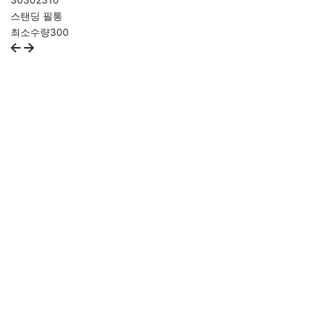
스탠딩 필통
최소수량
300