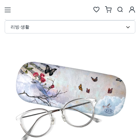
안경 케이스 커스텀 제작 · 리빙·생
STORE
리빙·생활
검색
추천검색어
#물놀이
#풍선
#포트폴리오
#키캡키링
#인형
인기검색어
new
new
1
텀블러
6
에코백류
new
new
2
코스터
7
안경
same
down
3
틴케이스
8
키링
new
down
4
키링류
9
키캡
new
new
5
패브릭류
10
카메라