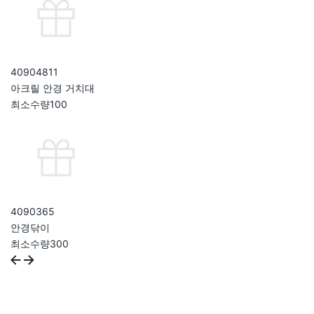
409048
11
아크릴 안경 거치대
최소수량
100
409036
5
안경닦이
최소수량
300