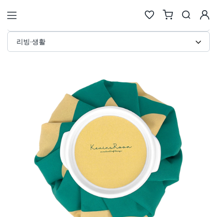
얼음주머니 커스텀 제작 · 리빙·생활
STORE
리빙·생활
검색
추천검색어
#물놀이
#풍선
#포트폴리오
#키캡키링
#인형
인기검색어
new
new
1
텀블러
6
에코백류
new
new
2
코스터
7
안경
same
down
3
틴케이스
8
키링
new
down
4
키링류
9
키캡
new
new
5
패브릭류
10
카메라