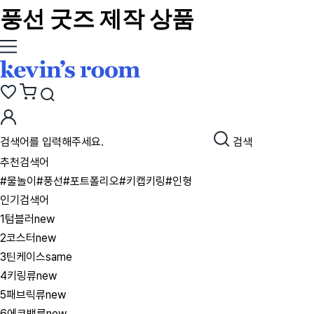
풍선 굿즈 제작 상품
검색
추천검색어
#물놀이
#풍선
#포트폴리오
#키캡키링
#인형
인기검색어
1
텀블러
new
2
코스터
new
3
틴케이스
same
4
키링류
new
5
패브릭류
new
6
에코백류
new