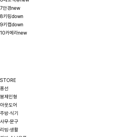
7
안경
new
8
키링
down
9
키캡
down
10
카메라
new
STORE
풍선
봉제인형
아웃도어
주방·식기
사무·문구
리빙·생활