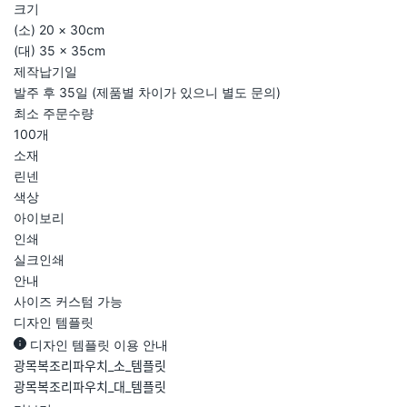
크기
(소) 20 × 30cm
(대) 35 × 35cm
제작납기일
발주 후 35일 (제품별 차이가 있으니 별도 문의)
최소 주문수량
100개
소재
린넨
색상
아이보리
인쇄
실크인쇄
안내
사이즈 커스텀 가능
디자인 템플릿
디자인 템플릿 이용 안내
광목복조리파우치_소_템플릿
광목복조리파우치_대_템플릿