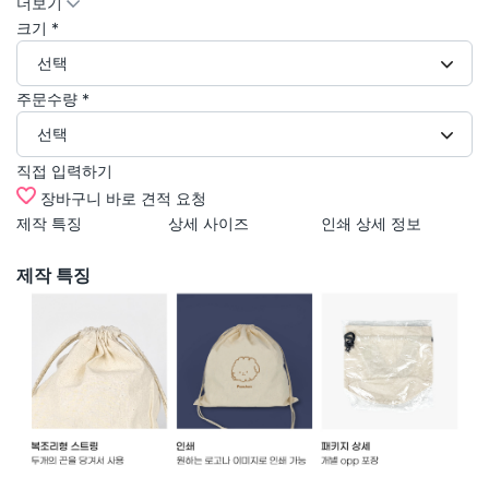
더보기
크기
*
선택
주문수량
*
선택
직접 입력하기
장바구니
바로 견적 요청
제작 특징
상세 사이즈
인쇄 상세 정보
교
사
제작 특징