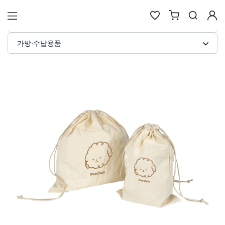
광목 복조리 파우치 커스텀 제작 · 
STORE
가방·수납용품
검색
추천검색어
#물놀이
#풍선
#포트폴리오
#키캡키링
#인형
인기검색어
new
new
1
텀블러
6
에코백류
new
new
2
코스터
7
안경
same
down
3
틴케이스
8
키링
new
down
4
키링류
9
키캡
new
new
5
패브릭류
10
카메라