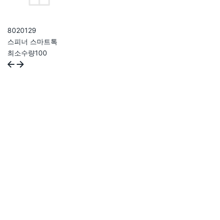
802012
9
스피너 스마트톡
최소수량
100