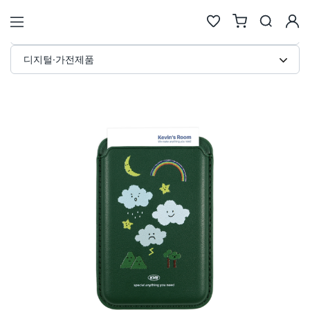
맥세이프 카드 지갑 커스텀 제작 · 
STORE
디지털·가전제품
검색
추천검색어
#물놀이
#풍선
#포트폴리오
#키캡키링
#인형
인기검색어
new
new
1
텀블러
6
에코백류
new
new
2
코스터
7
안경
same
down
3
틴케이스
8
키링
new
down
4
키링류
9
키캡
new
new
5
패브릭류
10
카메라