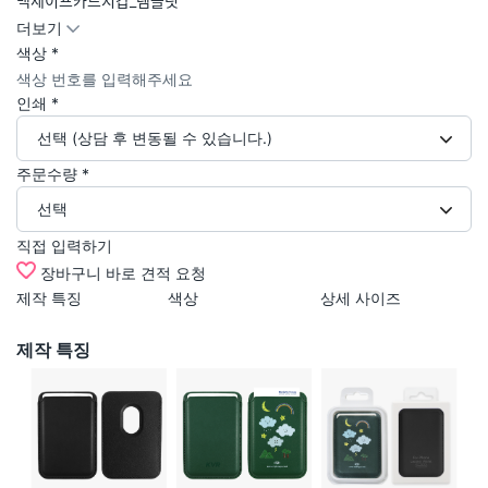
맥세이프카드지갑_템플릿
더보기
색상
*
인쇄
*
선택 (상담 후 변동될 수 있습니다.)
주문수량
*
선택
직접 입력하기
장바구니
바로 견적 요청
제작 특징
색상
상세 사이즈
교
사
제작 특징