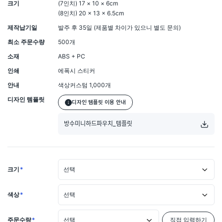
크기
(7인치) 17 × 10 × 6cm
(8인치) 20 × 13 × 6.5cm
제작납기일
발주 후 35일 (제품별 차이가 있으니 별도 문의)
최소 주문수량
500개
소재
ABS + PC
인쇄
에폭시 스티커
안내
색상커스텀 1,000개
디자인 템플릿
디자인 템플릿 이용 안내
방수미니하드파우치_템플릿
크기
*
선택
색상
*
선택
주문수량
*
선택
직접 입력하기