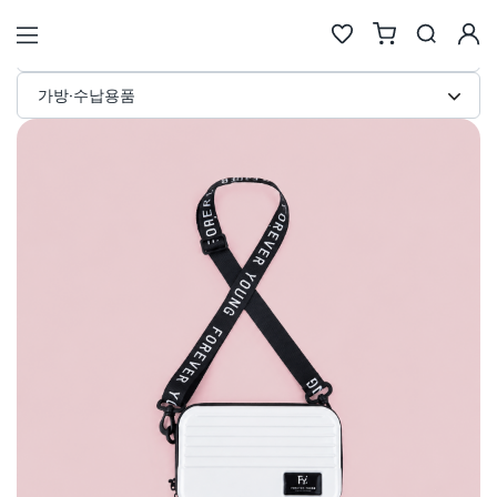
방수 미니 하드 파우치 커스텀 제작 
STORE
가방·수납용품
검색
추천검색어
#물놀이
#풍선
#포트폴리오
#키캡키링
#인형
인기검색어
new
new
1
텀블러
6
에코백류
new
new
2
코스터
7
안경
same
down
3
틴케이스
8
키링
new
down
4
키링류
9
키캡
new
new
5
패브릭류
10
카메라