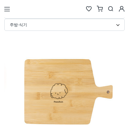
플레이팅 도마 커스텀 제작 · 주방·
STORE
주방·식기
검색
추천검색어
#물놀이
#풍선
#포트폴리오
#키캡키링
#인형
인기검색어
new
new
1
텀블러
6
에코백류
new
new
2
코스터
7
안경
same
down
3
틴케이스
8
키링
new
down
4
키링류
9
키캡
new
new
5
패브릭류
10
카메라