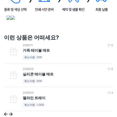
이런 상품은 어떠세요?
209011
6
가죽 테이블 매트
200
최소수량
209005
6
실리콘 테이블 매트
500
최소수량
209003
4
멜라민 트레이
1,000
최소수량