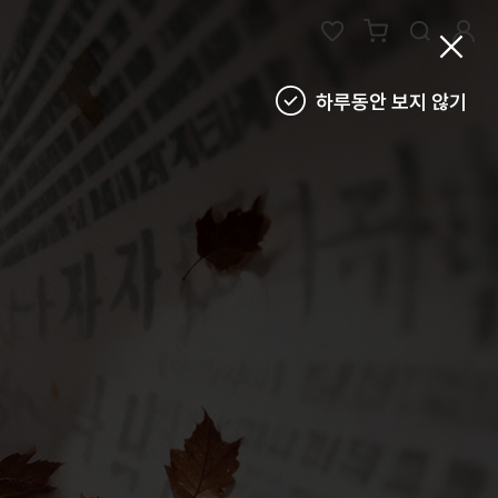
하루동안 보지 않기
검색
추천검색어
#물놀이
#풍선
#포트폴리오
#키캡키링
#인형
인기검색어
new
new
텀블러
6
에코백류
new
new
2
코스터
7
안경
same
down
3
틴케이스
8
키링
new
down
4
키링류
9
키캡
new
new
5
패브릭류
10
카메라