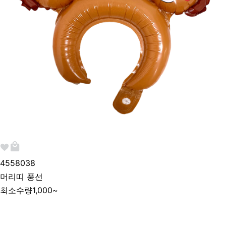
455803
8
머리띠 풍선
최소수량
1,000~