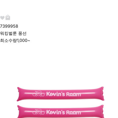
739995
8
워킹벌룬 풍선
최소수량
1,000~