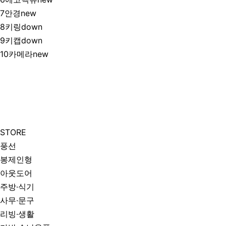
7
안경
new
8
키링
down
9
키캡
down
10
카메라
new
STORE
풍선
봉제인형
아웃도어
주방·식기
사무·문구
리빙·생활