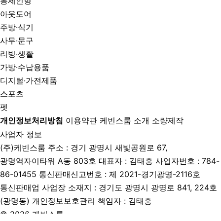
봉제인형
아웃도어
주방·식기
사무·문구
리빙·생활
가방·수납용품
디지털·가전제품
스포츠
펫
개인정보처리방침
이용약관
케빈스룸 소개
소량제작
사업자 정보
(주)케빈스룸
주소 : 경기 광명시 새빛공원로 67,
광명역자이타워 A동 803호
대표자 : 김태흥
사업자번호 : 784-
86-01455
통신판매신고번호 : 제 2021-경기광명-2116호
통신판매업 사업장 소재지 : 경기도 광명시 광명로 841, 224호
(광명동)
개인정보보호관리 책임자 : 김태흥
© 2026 케빈스룸.