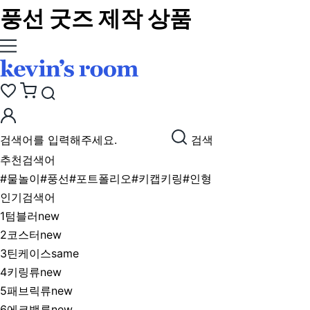
풍선 굿즈 제작 상품
검색
추천검색어
#물놀이
#풍선
#포트폴리오
#키캡키링
#인형
인기검색어
1
텀블러
new
2
코스터
new
3
틴케이스
same
4
키링류
new
5
패브릭류
new
6
에코백류
new