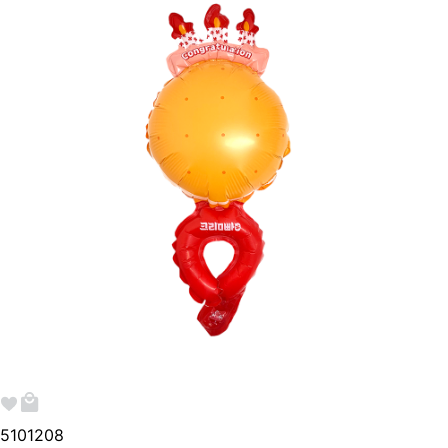
510120
8