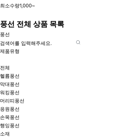
최소수량
1,000~
풍선 전체 상품 목록
풍선
제품유형
전체
헬륨풍선
막대풍선
워킹풍선
머리띠풍선
응원풍선
손목풍선
행잉풍선
소재