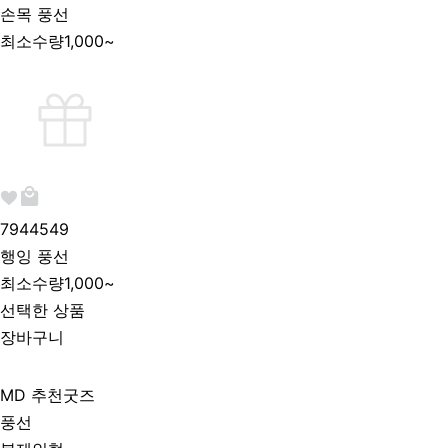
손목 풍선
최소수량
1,000~
794454
9
행잉 풍선
최소수량
1,000~
선택한 상품
장바구니
MD 추천굿즈
풍선