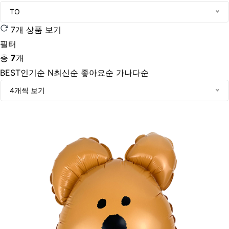
TO
7개 상품 보기
필터
총
7
개
BEST
인기순
N
최신순
좋아요순
가나다순
4개씩 보기