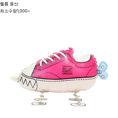
헬륨 풍선
최소수량
1,000~