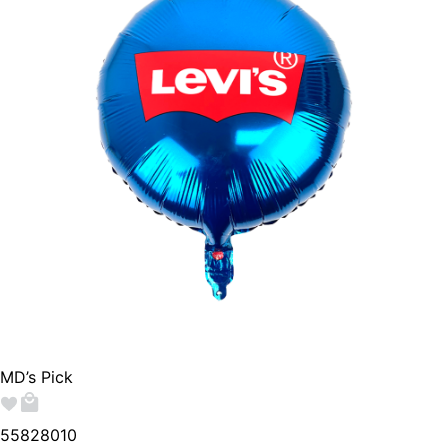
MD’s Pick
558280
10