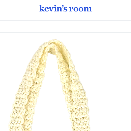
수납용품 판촉물 | 케빈스룸
1