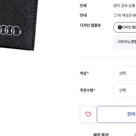
인쇄
양각 금속 심볼
안내
그 외 색상은 
디자인 템플릿
디자인 템
사피아노명하
색상
*
선택
주문수량
*
선택
장바
제작 특징