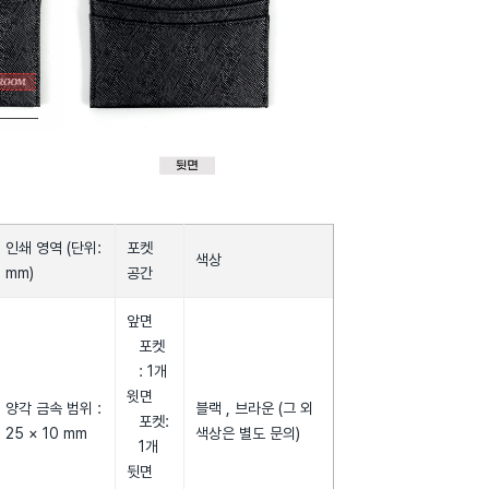
인쇄 영역 (단위:
포켓
색상
mm)
공간
앞면
포켓
: 1개
윗면
양각 금속 범위 :
블랙 , 브라운 (그 외
포켓:
25 × 10 mm
색상은 별도 문의)
1개
뒷면