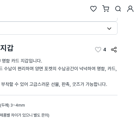
룸
검색
 지갑
4
추천검색어
 명함 카드 지갑입니다.
#물놀이
#풍선
#포트폴리오
#키캡키링
#인형
 수납이 편리하며 양면 포켓의 수납공간이 넉넉하여 명함, 카드,
인기검색어
 부착할 수 있어 고급스러운 선물, 판촉, 굿즈가 가능합니다.
new
new
텀블러
6
에코백류
new
new
2
코스터
7
안경
same
down
3
틴케이스
8
키링
 (두께) 3~4mm
new
down
4
키링류
9
키캡
(제품별 차이가 있으니 별도 문의)
new
new
5
패브릭류
10
카메라