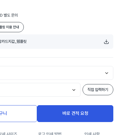
MD 별도 문의
플릿 이용 안내
ᆷ카드지갑_템플릿
직접 입력하기
구니
바로 견적 요청
상세 사이즈
로고 인쇄 방법
인쇄 사항
주문 제