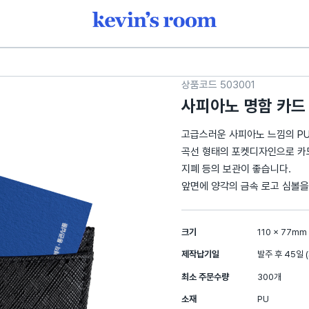
작 · 가방·수납용품 판촉물 | 케빈스
상품코드
503001
사피아노 명함 카드
고급스러운 사피아노 느낌의 PU
곡선 형태의 포켓디자인으로 카드
지폐 등의 보관이 좋습니다.
앞면에 양각의 금속 로고 심볼을
1
크기
110 × 77mm
제작납기일
발주 후 45일 
최소 주문수량
300개
소재
PU