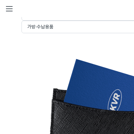
사피아노 명함 카드 지갑 커스텀 제
STORE
가방·수납용품