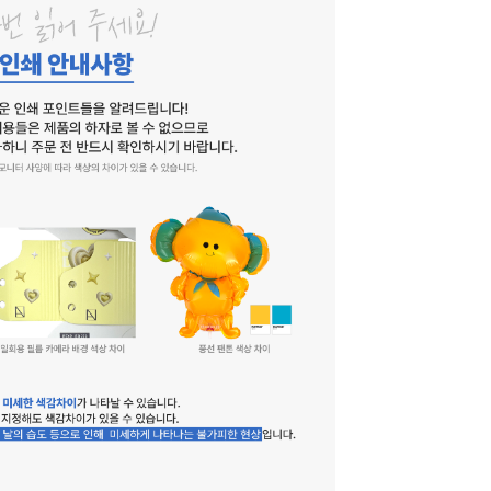
소량 제작
나만의
캐릭터