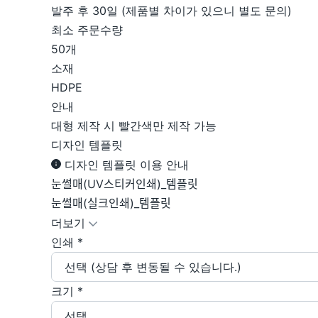
발주 후 30일 (제품별 차이가 있으니 별도 문의)
최소 주문수량
50개
소재
HDPE
안내
대형 제작 시 빨간색만 제작 가능
디자인 템플릿
디자인 템플릿 이용 안내
눈썰매(UV스티커인쇄)_템플릿
눈썰매(실크인쇄)_템플릿
더보기
인쇄
*
선택 (상담 후 변동될 수 있습니다.)
크기
*
선택