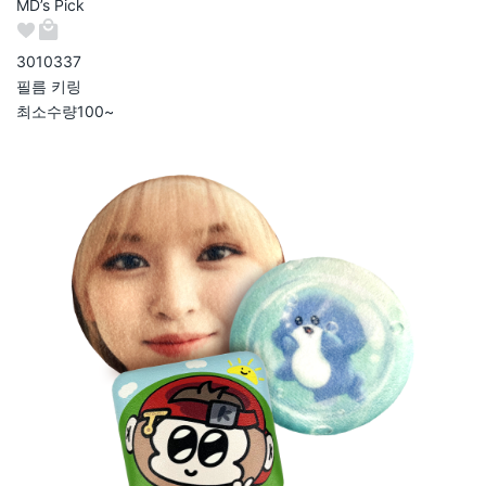
MD’s Pick
301033
7
필름 키링
최소수량
100~