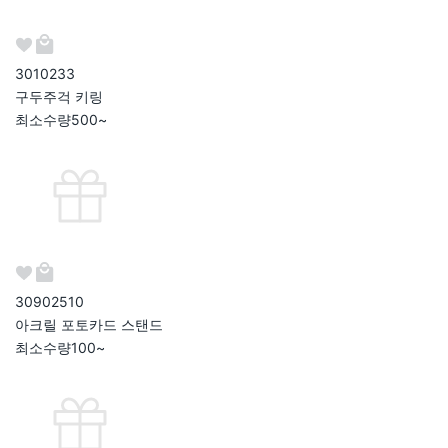
301023
3
구두주걱 키링
최소수량
500~
309025
10
아크릴 포토카드 스탠드
최소수량
100~