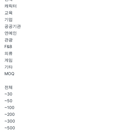
캐릭터
교육
기업
공공기관
연예인
관광
F&B
의류
게임
기타
MOQ
전체
~30
~50
~100
~200
~300
~500