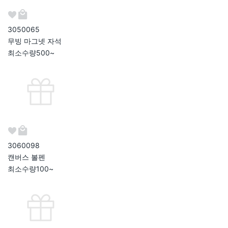
305006
5
무빙 마그넷 자석
최소수량
500~
306009
8
캔버스 볼펜
최소수량
100~