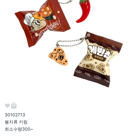
301027
13
봉지류 키링
최소수량
300~