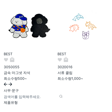
BEST
BEST
305005
5
302001
6
금속 마그넷 자석
서류 클립
최소수량
500~
최소수량
1,000~
사무·문구
사무·문구 전체 상품 목록
제품유형