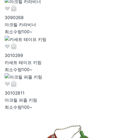
309026
8
아크릴 카라비너
최소수량
100~
301029
9
카세트 테이프 키링
최소수량
100~
301028
11
아크릴 퍼즐 키링
최소수량
100~