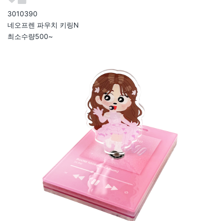
301039
0
네오프렌 파우치 키링
N
최소수량
500~