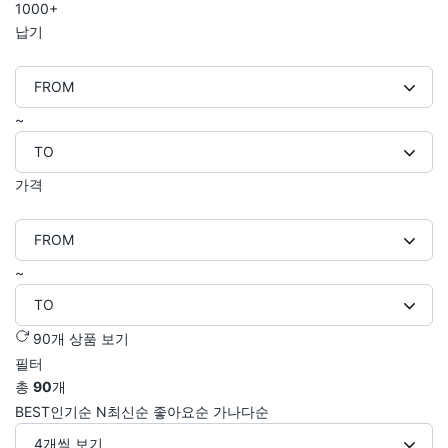
1000+
납기
FROM
~
TO
가격
FROM
~
TO
90개 상품 보기
필터
총
90
개
BEST
인기순
N
최신순
좋아요순
가나다순
4개씩 보기