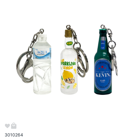
301026
4