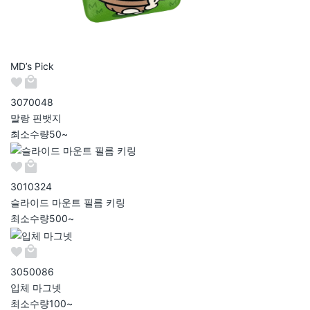
MD’s Pick
307004
8
말랑 핀뱃지
최소수량
50~
301032
4
슬라이드 마운트 필름 키링
최소수량
500~
305008
6
입체 마그넷
최소수량
100~