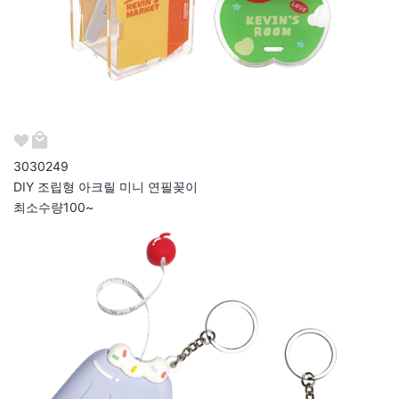
303024
9
DIY 조립형 아크릴 미니 연필꽂이
최소수량
100~