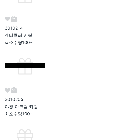
301021
4
렌티큘러 키링
최소수량
100~
301020
5
야광 아크릴 키링
최소수량
100~