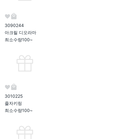
309024
4
아크릴 디오라마
최소수량
100~
301022
5
줄자키링
최소수량
100~