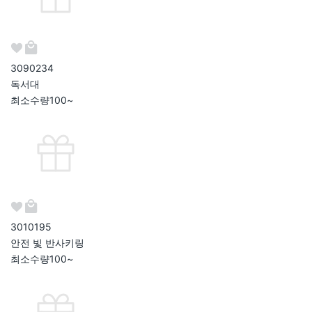
309023
4
독서대
최소수량
100~
301019
5
안전 빛 반사키링
최소수량
100~