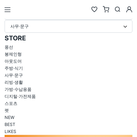
사무·문구 굿즈 제작 상품
STORE
사무·문구
검색
STORE
풍선
추천검색어
봉제인형
#물놀이
#풍선
#포트폴리오
#키캡키링
#인형
아웃도어
주방·식기
인기검색어
사무·문구
new
new
1
텀블러
6
에코백류
리빙·생활
new
new
2
코스터
7
안경
가방·수납용품
same
down
3
틴케이스
8
키링
디지털·가전제품
new
down
4
키링류
9
키캡
스포츠
펫
new
new
5
패브릭류
10
카메라
NEW
BEST
LIKES