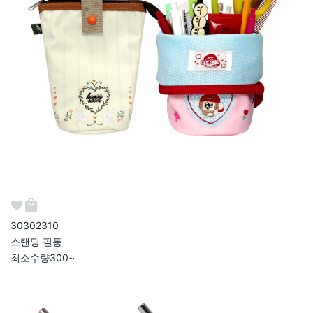
303023
10
스탠딩 필통
최소수량
300~