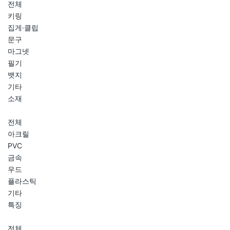
전체
키링
집게·클립
문구
마그넷
필기
뱃지
기타
소재
전체
아크릴
PVC
금속
우드
플라스틱
기타
특징
전체