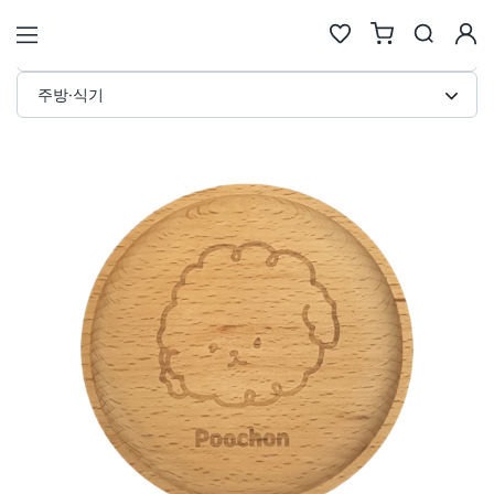
원형 우드 티코스터 커스텀 제작 · 
STORE
주방·식기
검색
추천검색어
#물놀이
#풍선
#포트폴리오
#키캡키링
#인형
인기검색어
new
new
1
텀블러
6
에코백류
new
new
2
코스터
7
안경
same
down
3
틴케이스
8
키링
new
down
4
키링류
9
키캡
new
new
5
패브릭류
10
카메라