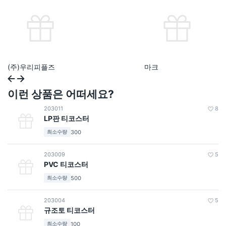
(주)우리피플즈
마크
이런 상품은 어떠세요?
203011
8
LP판 티코스터
300
최소수량
203009
5
PVC 티코스터
500
최소수량
203004
5
규조토 티코스터
100
최소수량