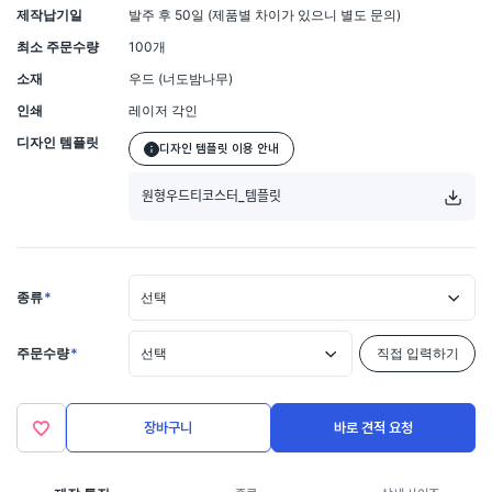
제작납기일
발주 후 50일 (제품별 차이가 있으니 별도 문의)
최소 주문수량
100개
소재
우드 (너도밤나무)
인쇄
레이저 각인
디자인 템플릿
디자인 템플릿 이용 안내
원형우드티코스터_템플릿
종류
*
선택
주문수량
*
선택
직접 입력하기
장바구니
바로 견적 요청